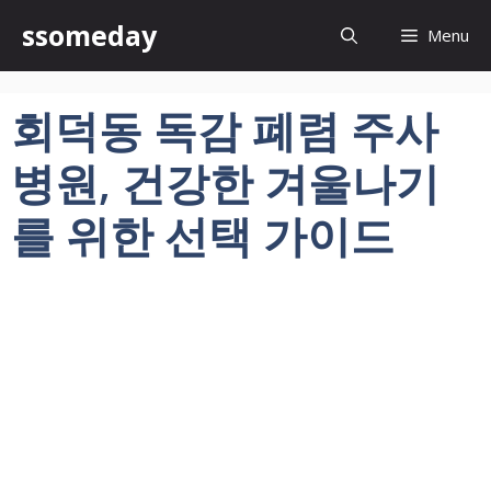
컨
ssomeday
Menu
텐
츠
로
회덕동 독감 폐렴 주사
건
너
병원, 건강한 겨울나기
뛰
기
를 위한 선택 가이드