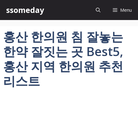
컨
ssomeday
Menu
텐
츠
로
홍산 한의원 침 잘놓는
건
너
한약 잘짓는 곳 Best5,
뛰
기
홍산 지역 한의원 추천
리스트