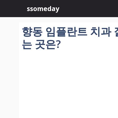
컨
ssomeday
텐
츠
로
향동 임플란트 치과 잘
건
너
는 곳은?
뛰
기