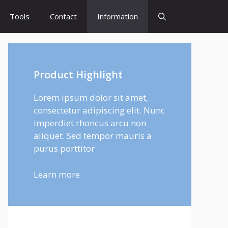
Tools
Contact
Information
Product Highlight
Lorem ipsum dolor sit amet,
consectetur adipiscing elit. Nunc
imperdiet rhoncus arcu non
aliquet. Sed tempor mauris a
purus porttitor
Learn more