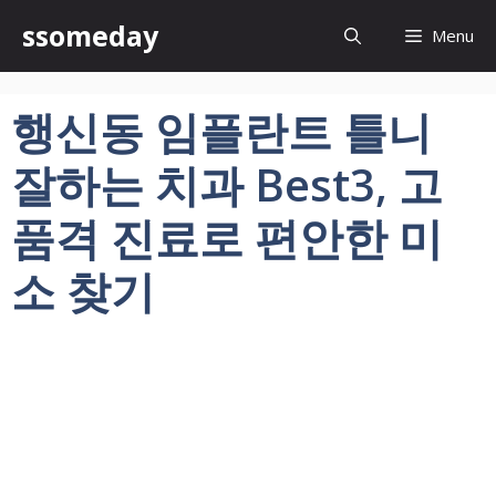
컨
ssomeday
Menu
텐
츠
로
행신동 임플란트 틀니
건
너
잘하는 치과 Best3, 고
뛰
기
품격 진료로 편안한 미
소 찾기