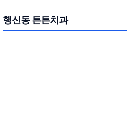
행신동 튼튼치과