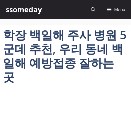
컨
ssomeday
Menu
텐
츠
로
학장 백일해 주사 병원 5
건
너
군데 추천, 우리 동네 백
뛰
기
일해 예방접종 잘하는
곳