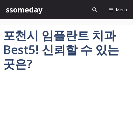
컨
ssomeday
Menu
텐
츠
로
포천시 임플란트 치과
건
너
Best5! 신뢰할 수 있는
뛰
기
곳은?