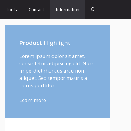
Tools
Contact
Information
Product Highlight
Lorem ipsum dolor sit amet,
consectetur adipiscing elit. Nunc
imperdiet rhoncus arcu non
aliquet. Sed tempor mauris a
purus porttitor
Learn more