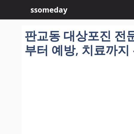
컨
ssomeday
텐
츠
로
판교동 대상포진 전문
건
너
부터 예방, 치료까지
뛰
기