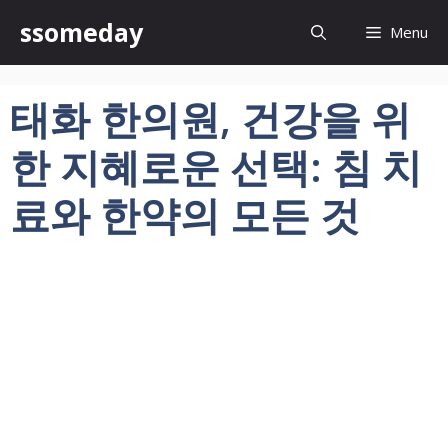
컨
ssomeday
Menu
텐
츠
로
태화 한의원, 건강을 위
건
너
한 지혜로운 선택: 침 치
뛰
기
료와 한약의 모든 것