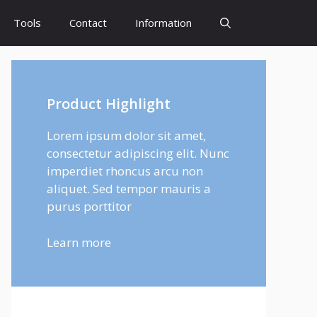
Tools
Contact
Information
Product Highlight
Lorem ipsum dolor sit amet,
consectetur adipiscing elit. Nunc
imperdiet rhoncus arcu non
aliquet. Sed tempor mauris a
purus porttitor
Learn more