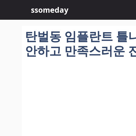
컨
ssomeday
텐
츠
로
탄벌동 임플란트 틀니 
건
너
안하고 만족스러운 
뛰
기