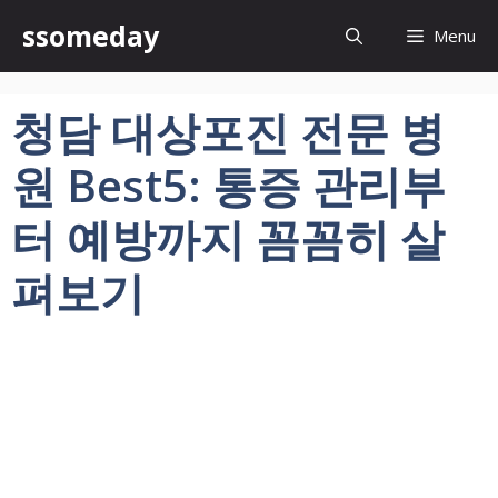
컨
ssomeday
Menu
텐
츠
로
청담 대상포진 전문 병
건
너
원 Best5: 통증 관리부
뛰
기
터 예방까지 꼼꼼히 살
펴보기