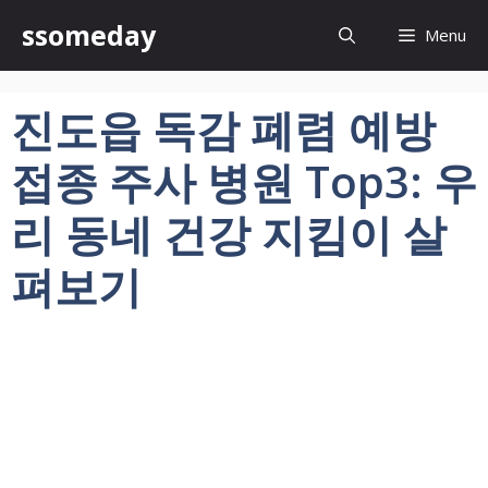
컨
ssomeday
Menu
텐
츠
로
진도읍 독감 폐렴 예방
건
너
접종 주사 병원 Top3: 우
뛰
기
리 동네 건강 지킴이 살
펴보기