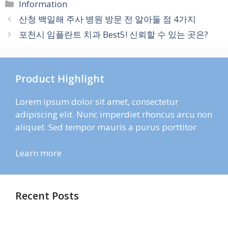
카
Information
테
산청 백일해 주사 병원 방문 전 알아둘 점 4가지
고
포천시 임플란트 치과 Best5! 신뢰할 수 있는 곳은?
리
Product Highlight
Lorem ipsum dolor sit amet, consectetur
adipiscing elit. Nunc imperdiet rhoncus arcu non
aliquet. Sed tempor mauris a purus porttitor
Learn more
Recent Posts