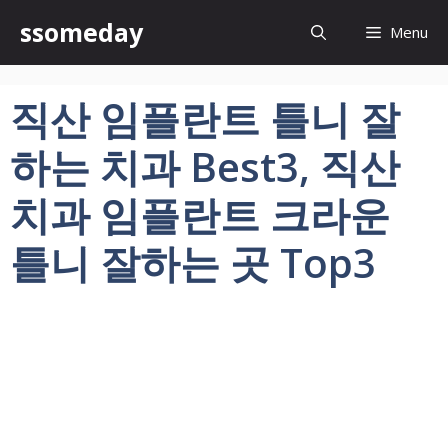
컨
ssomeday
Menu
텐
츠
로
직산 임플란트 틀니 잘
건
너
하는 치과 Best3, 직산
뛰
기
치과 임플란트 크라운
틀니 잘하는 곳 Top3