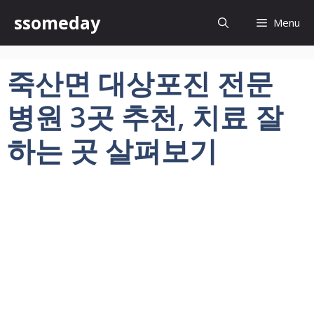
컨
ssomeday
Menu
텐
츠
로
죽산면 대상포진 전문
건
너
병원 3곳 추천, 치료 잘
뛰
기
하는 곳 살펴보기