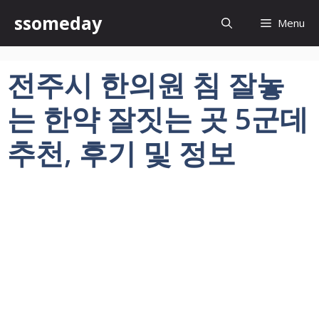
컨
ssomeday
Menu
텐
츠
로
전주시 한의원 침 잘놓
건
너
는 한약 잘짓는 곳 5군데
뛰
기
추천, 후기 및 정보