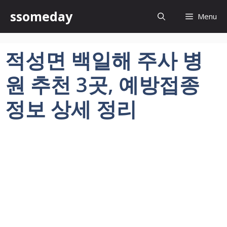
컨
ssomeday
Menu
텐
츠
로
적성면 백일해 주사 병
건
너
원 추천 3곳, 예방접종
뛰
기
정보 상세 정리