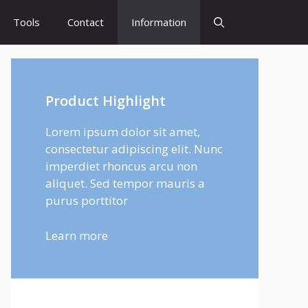
Tools
Contact
Information
Product Highlight
Lorem ipsum dolor sit amet,
consectetur adipiscing elit. Nunc
imperdiet rhoncus arcu non
aliquet. Sed tempor mauris a
purus porttitor
Learn more