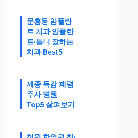
문흥동 임플란
트 치과 임플란
트·틀니 잘하는
치과 Best5
세종 독감 폐렴
주사 병원
Top5 살펴보기
청원 한의원 침·