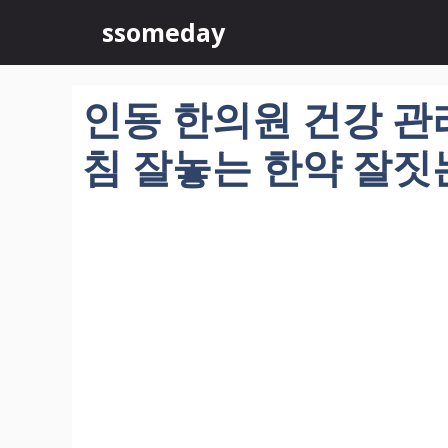
컨
ssomeday
텐
츠
로
인동 한의원 건강 관
건
너
침 잘놓는 한약 잘짓는 
뛰
기