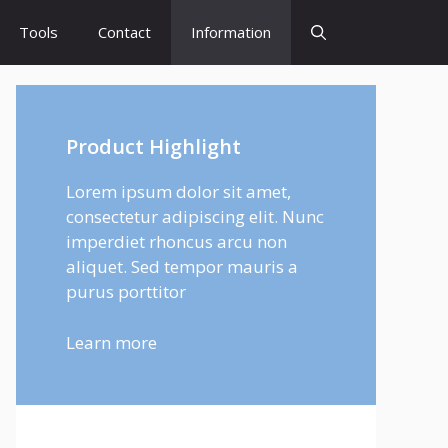
Tools
Contact
Information
Product Highlight
Lorem ipsum dolor sit amet,
consectetur adipiscing elit. Nunc
imperdiet rhoncus arcu non
aliquet. Sed tempor mauris a
purus porttitor
Learn more