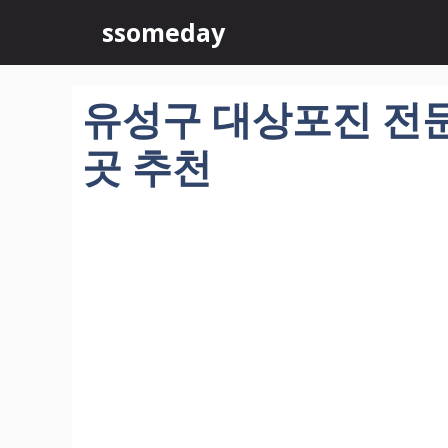
컨
ssomeday
텐
츠
로
유성구 대상포진 전문 
건
너
곳 추천
뛰
기