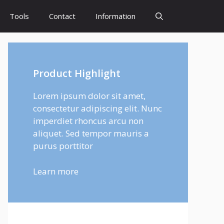
Tools
Contact
Information
Product Highlight
Lorem ipsum dolor sit amet,
consectetur adipiscing elit. Nunc
imperdiet rhoncus arcu non
aliquet. Sed tempor mauris a
purus porttitor
Learn more