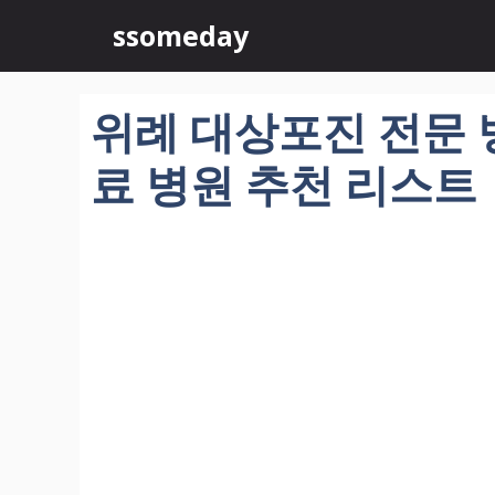
컨
ssomeday
텐
츠
로
위례 대상포진 전문 병
건
너
료 병원 추천 리스트
뛰
기