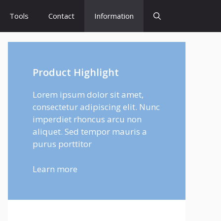
Tools
Contact
Information
Product Highlight
Lorem ipsum dolor sit amet,
consectetur adipiscing elit. Nunc
imperdiet rhoncus arcu non
aliquet. Sed tempor mauris a
purus porttitor
Learn more