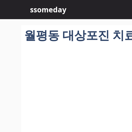
컨
ssomeday
텐
츠
로
월평동 대상포진 치료 
건
너
뛰
기