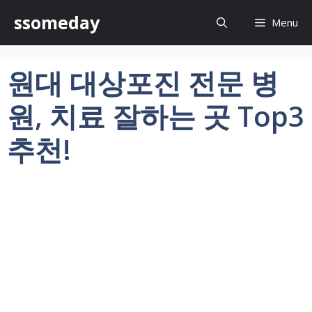
컨
ssomeday
Menu
텐
츠
로
원대 대상포진 전문 병
건
너
원, 치료 잘하는 곳 Top3
뛰
기
추천!