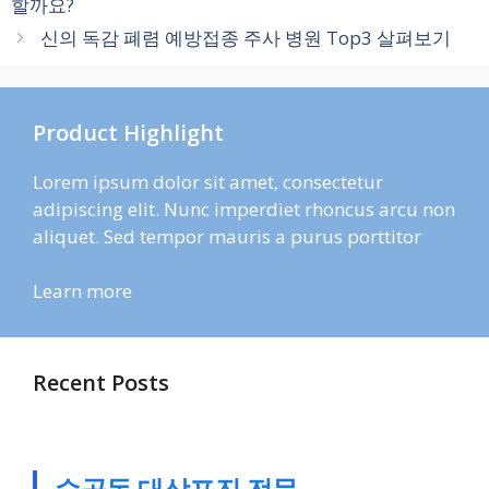
할까요?
리
신의 독감 폐렴 예방접종 주사 병원 Top3 살펴보기
Product Highlight
Lorem ipsum dolor sit amet, consectetur
adipiscing elit. Nunc imperdiet rhoncus arcu non
aliquet. Sed tempor mauris a purus porttitor
Learn more
Recent Posts
수곡동 대상포진 전문