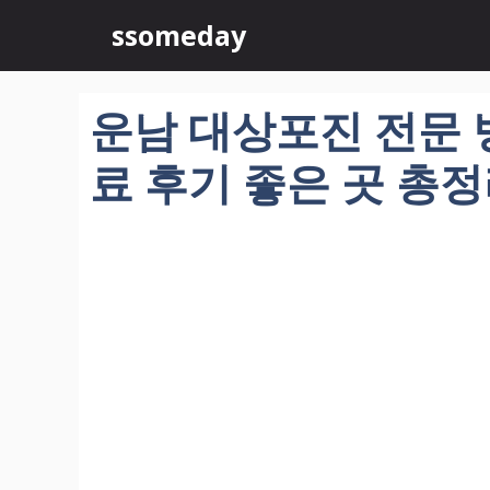
컨
ssomeday
텐
츠
로
운남 대상포진 전문 병
건
너
료 후기 좋은 곳 총
뛰
기