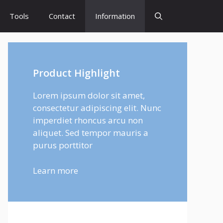
Tools
Contact
Information
Product Highlight
Lorem ipsum dolor sit amet,
consectetur adipiscing elit. Nunc
imperdiet rhoncus arcu non
aliquet. Sed tempor mauris a
purus porttitor
Learn more