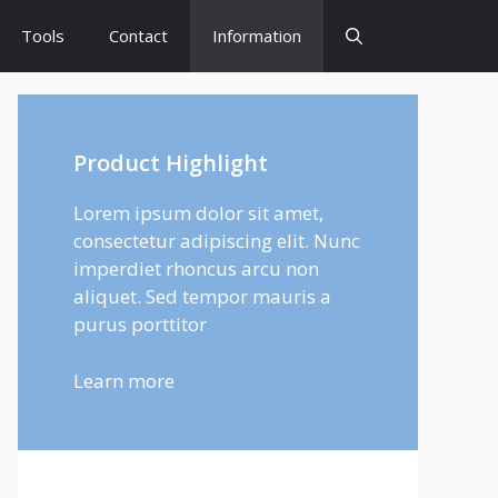
Tools
Contact
Information
Product Highlight
Lorem ipsum dolor sit amet,
consectetur adipiscing elit. Nunc
imperdiet rhoncus arcu non
aliquet. Sed tempor mauris a
purus porttitor
Learn more