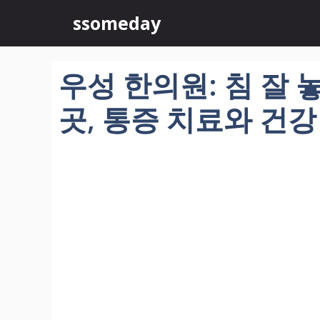
컨
ssomeday
텐
츠
로
우성 한의원: 침 잘 
건
너
곳, 통증 치료와 건
뛰
기