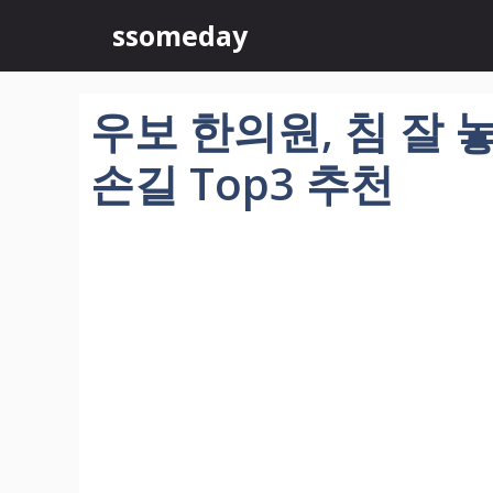
컨
ssomeday
텐
츠
로
우보 한의원, 침 잘 
건
너
손길 Top3 추천
뛰
기