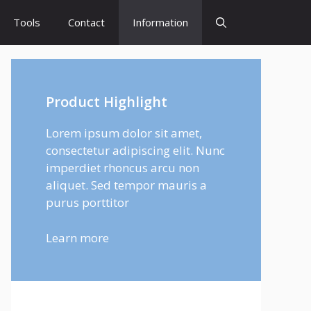
Tools
Contact
Information
Product Highlight
Lorem ipsum dolor sit amet,
consectetur adipiscing elit. Nunc
imperdiet rhoncus arcu non
aliquet. Sed tempor mauris a
purus porttitor
Learn more