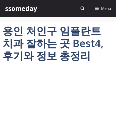
컨
ssomeday
Menu
텐
츠
로
용인 처인구 임플란트
건
너
치과 잘하는 곳 Best4,
뛰
기
후기와 정보 총정리