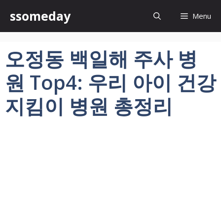
컨
ssomeday
Menu
텐
츠
로
오정동 백일해 주사 병
건
너
원 Top4: 우리 아이 건강
뛰
기
지킴이 병원 총정리