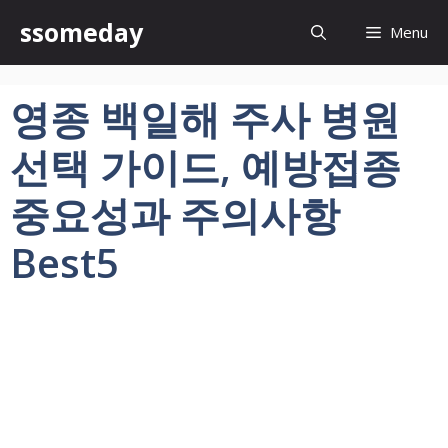
컨
ssomeday
Menu
텐
츠
로
영종 백일해 주사 병원
건
너
선택 가이드, 예방접종
뛰
기
중요성과 주의사항
Best5