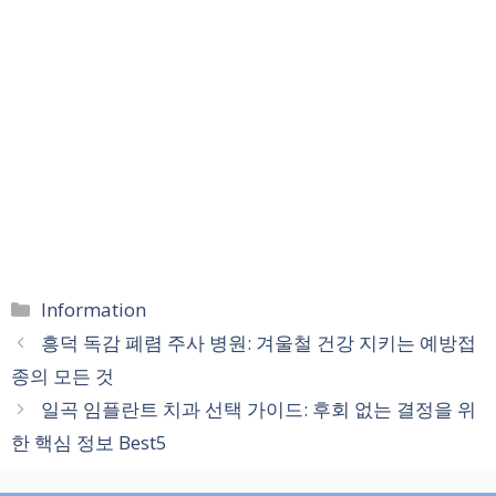
카
Information
테
흥덕 독감 폐렴 주사 병원: 겨울철 건강 지키는 예방접
고
종의 모든 것
리
일곡 임플란트 치과 선택 가이드: 후회 없는 결정을 위
한 핵심 정보 Best5