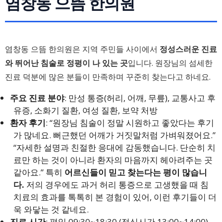
염창동 으뜸 한의원
염창동 으뜸 한의원은 지역 주민들 사이에서
정성스러운 진료
와 뛰어난 침술로 정평이 나 있는 곳
입니다. 원장님의 섬세한
진료 덕분에 많은 분들이 만족하며 꾸준히 찾는다고 하네요.
주요 진료 분야
: 만성 통증(허리, 어깨, 무릎), 교통사고 후
유증, 소화기 질환, 여성 질환, 보약 처방
환자 후기
: “원장님 침술이 정말 시원하고 좋았다는 후기
가 많네요. 뻐근했던 어깨가 거짓말처럼 가벼워졌어요.”
“자세한 설명과 친절한 응대에 감동했습니다. 단순히 치
료만 하는 것이 아니라 환자의 마음까지 헤아려주는 곳
같아요.” 특히
어르신들이 믿고 찾는다는 평이 많습니
다.
저의 경우에도 과거 허리 통증으로 고생했을 때 침
치료의 효과를 톡톡히 본 경험이 있어, 이런 후기들이 더
욱 와닿는 것 같네요.
진료 시간
: 평일 09:30~18:30 (점심시간 13:00~14:00),