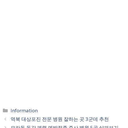
카
Information
테
역북 대상포진 전문 병원 잘하는 곳 3군데 추천
고
모라동 독감 폐렴 예방접종 주사 병원 5곳 살펴보기