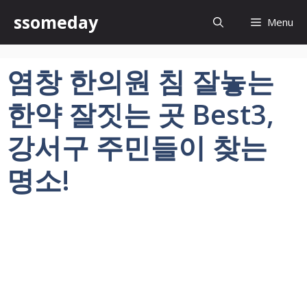
컨
ssomeday
Menu
텐
츠
로
염창 한의원 침 잘놓는
건
너
한약 잘짓는 곳 Best3,
뛰
기
강서구 주민들이 찾는
명소!