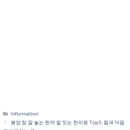
카
Information
테
봉양 침 잘 놓는 한약 잘 짓는 한의원 Top3: 몸과 마음
고