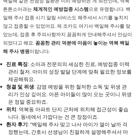
백일해 같은 전염성 질환은 미리 예방하는 게 최선인데, 역북
튼튼소아과는
체계적인 예방접종 시스템
으로 유명합니다. 백
일해 주사 접종 시기 알림 서비스도 해주셔서 시기를 놓치지
않고 접종할 수 있었어요. 제 조카도 여기서 백일해 주사를 맞
았는데, 접종 후 주의사항까지 꼼꼼하게 안내해주셔서 안심이
되었다고 해요.
꼼꼼한 관리 덕분에 마음이 놓이는
역북 백일
해 주사 병원
이랍니다.
진료 특징
: 소아과 전문의의 세심한 진료, 예방접종 이력
관리 철저. 아이의 성장 발달 단계에 맞춰 필요한 정보를
제공해줘요.
청결 및 위생
: 감염 예방을 위한 철저한 소독 및 위생 관
리가 인상 깊어요. 아픈 아이들이 많이 오는 곳이니 위생
은 정말 중요하죠.
위치
: 역북동 아파트 단지 근처에 위치해 접근성이 좋습
니다. 동네에서 가깝다는 건 큰 장점이죠.
환자 후기
: “백일해 주사 맞고 나서 아이가 열이 날까 걱
정했는데, 간호사 선생님이 친절하게 설명해주셔서 마