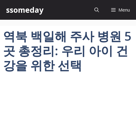
컨
ssomeday
Menu
텐
츠
로
역북 백일해 주사 병원 5
건
너
곳 총정리: 우리 아이 건
뛰
기
강을 위한 선택