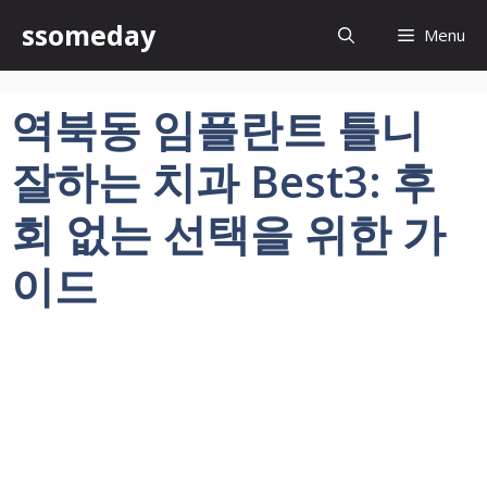
컨
ssomeday
Menu
텐
츠
로
역북동 임플란트 틀니
건
너
잘하는 치과 Best3: 후
뛰
기
회 없는 선택을 위한 가
이드