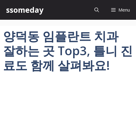
컨
ssomeday
Menu
텐
츠
로
양덕동 임플란트 치과
건
너
잘하는 곳 Top3, 틀니 진
뛰
기
료도 함께 살펴봐요!