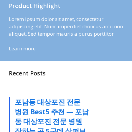
Product Highlight
Lorem ipsum dolor sit amet, consectetur
adipiscing elit. Nunc imperdiet rhoncus arcu non
aliquet. Sed tempor mauris a purus porttitor
Learn more
Recent Posts
포남동 대상포진 전문
병원 Best5 추천 — 포남
동 대상포진 전문 병원
잘하는 곳 5군데 살펴보