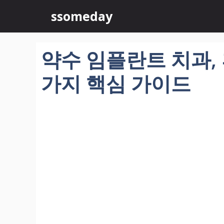
컨
ssomeday
텐
츠
로
약수 임플란트 치과, 
건
너
가지 핵심 가이드
뛰
기