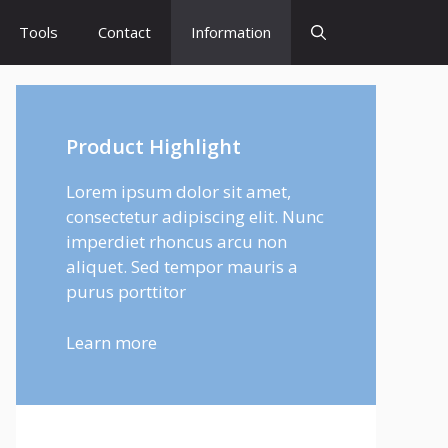
Tools
Contact
Information
Product Highlight
Lorem ipsum dolor sit amet,
consectetur adipiscing elit. Nunc
imperdiet rhoncus arcu non
aliquet. Sed tempor mauris a
purus porttitor
Learn more