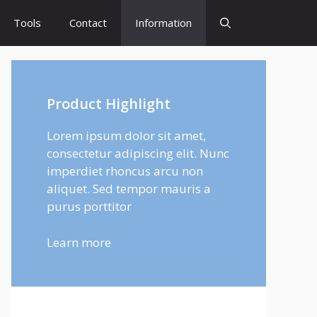
Tools
Contact
Information
Product Highlight
Lorem ipsum dolor sit amet,
consectetur adipiscing elit. Nunc
imperdiet rhoncus arcu non
aliquet. Sed tempor mauris a
purus porttitor
Learn more