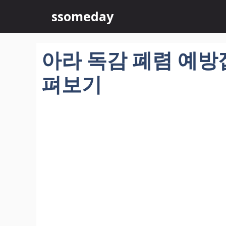
컨
ssomeday
텐
츠
로
아라 독감 폐렴 예방접
건
너
펴보기
뛰
기