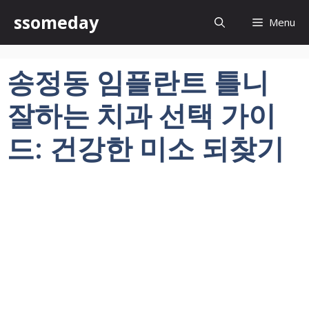
컨
ssomeday
Menu
텐
츠
로
송정동 임플란트 틀니
건
너
잘하는 치과 선택 가이
뛰
기
드: 건강한 미소 되찾기