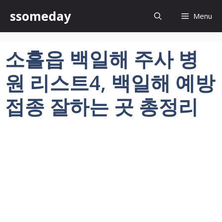
컨
ssomeday
Menu
텐
츠
로
소흘읍 백일해 주사 병
건
너
원 리스트4, 백일해 예방
뛰
기
접종 잘하는 곳 총정리