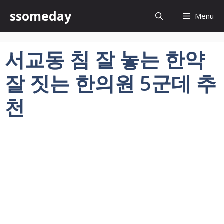
컨
ssomeday
Menu
텐
츠
로
서교동 침 잘 놓는 한약
건
너
잘 짓는 한의원 5군데 추
뛰
기
천