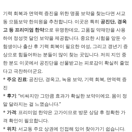
기력 회복과 면역력 증진을 위한 명품 보약을 찾는다면 서교
동 으뜸보약 한의원을 추천합니다. 이곳은 특히
공진단, 경옥
고 등 프리미엄 한약
으로 유명한데요, 고품질 약재만을 사용
하여 정성껏 달인 보약을 제공합니다. 중요한 시험을 앞둔 수
험생이나 출산 후 기력 회복이 필요한 여성, 그리고 갱년기 증
상으로 힘들어하는 분들이 많이 찾는 곳입니다. 저의 지인 중
한 분도 이곳에서 공진단을 선물받고는 피로감이 확실히 줄었
다고 극찬하더군요.
*
주요 진료
: 공진단, 경옥고, 녹용 보약, 기력 회복, 면역력 증
진
*
후기
: “비싸지만 그만큼 효과가 확실한 보약이에요. 몸이 정
말 달라지는 걸 느꼈습니다.”
*
가격
: 프리미엄 한약은 고가이므로 방문 상담 후 정확한 가
격 확인이 필요합니다.
*
위치
: 서교동 주요 상권에 인접해 있어 찾아가기 쉽습니다.