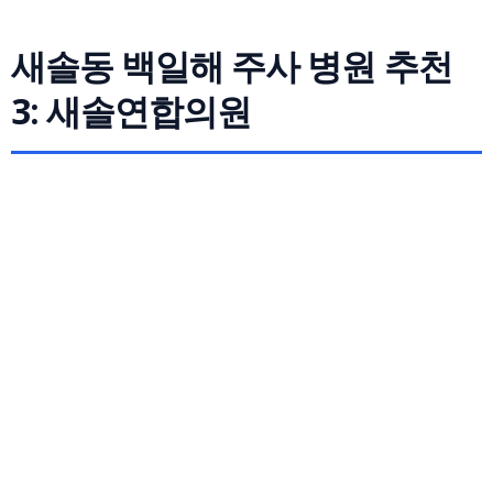
새솔동 백일해 주사 병원 추천
3: 새솔연합의원