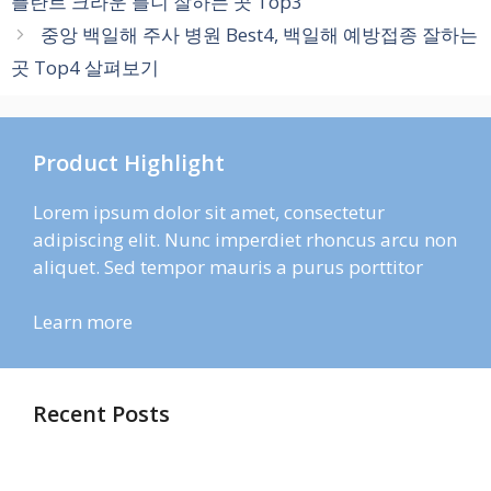
플란트 크라운 틀니 잘하는 곳 Top3
리
중앙 백일해 주사 병원 Best4, 백일해 예방접종 잘하는
곳 Top4 살펴보기
Product Highlight
Lorem ipsum dolor sit amet, consectetur
adipiscing elit. Nunc imperdiet rhoncus arcu non
aliquet. Sed tempor mauris a purus porttitor
Learn more
Recent Posts