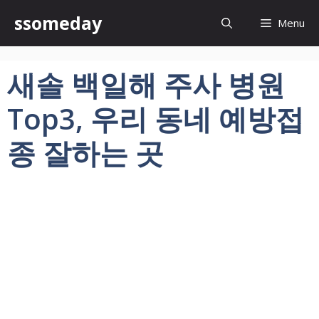
컨
ssomeday
Menu
텐
츠
로
새솔 백일해 주사 병원
건
너
Top3, 우리 동네 예방접
뛰
기
종 잘하는 곳