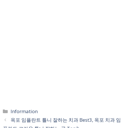
카
Information
테
옥포 임플란트 틀니 잘하는 치과 Best3, 옥포 치과 임
고