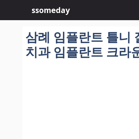
컨
ssomeday
텐
츠
로
삼례 임플란트 틀니 잘
건
너
치과 임플란트 크라운 
뛰
기