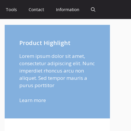
Tools
Contact
Information
Product Highlight
Lorem ipsum dolor sit amet,
consectetur adipiscing elit. Nunc
imperdiet rhoncus arcu non
aliquet. Sed tempor mauris a
purus porttitor
Learn more