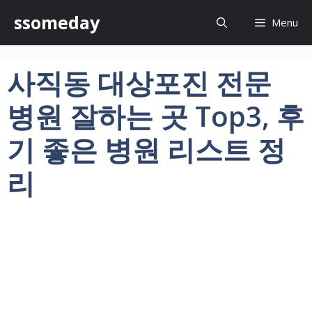
컨
ssomeday
Menu
텐
츠
로
사직동 대상포진 전문
건
너
병원 잘하는 곳 Top3, 후
뛰
기
기 좋은 병원 리스트 정
리