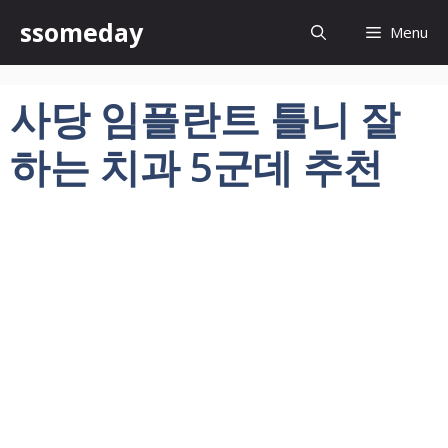
컨
ssomeday
Menu
텐
츠
로
사당 임플란트 틀니 잘
건
너
하는 치과 5군데 추천
뛰
기