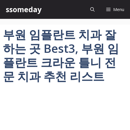
컨
ssomeday
Menu
텐
츠
로
부원 임플란트 치과 잘
건
너
하는 곳 Best3, 부원 임
뛰
기
플란트 크라운 틀니 전
문 치과 추천 리스트