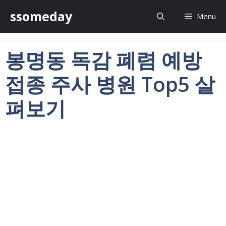
컨
ssomeday
Menu
텐
츠
로
봉명동 독감 폐렴 예방
건
너
접종 주사 병원 Top5 살
뛰
기
펴보기