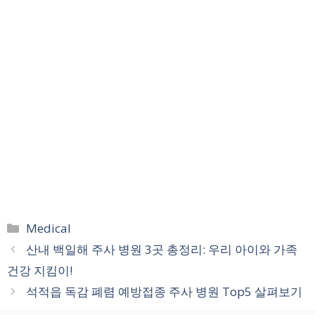
카
Medical
테
산내 백일해 주사 병원 3곳 총정리: 우리 아이와 가족
고
건강 지킴이!
리
석적읍 독감 폐렴 예방접종 주사 병원 Top5 살펴보기