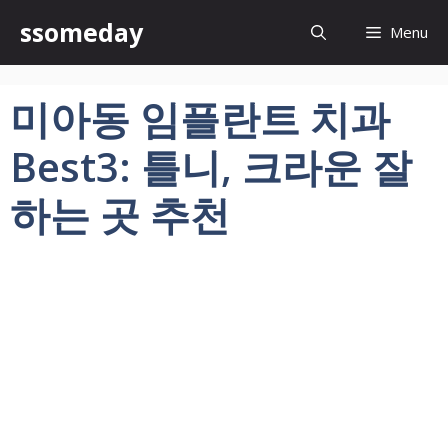
컨
ssomeday
Menu
텐
츠
로
미아동 임플란트 치과
건
너
Best3: 틀니, 크라운 잘
뛰
기
하는 곳 추천