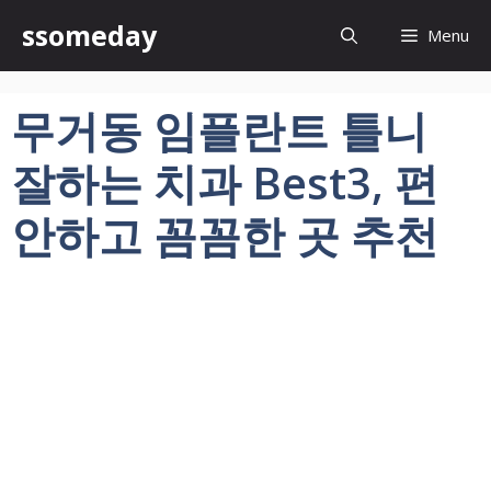
컨
ssomeday
Menu
텐
츠
로
무거동 임플란트 틀니
건
너
잘하는 치과 Best3, 편
뛰
기
안하고 꼼꼼한 곳 추천