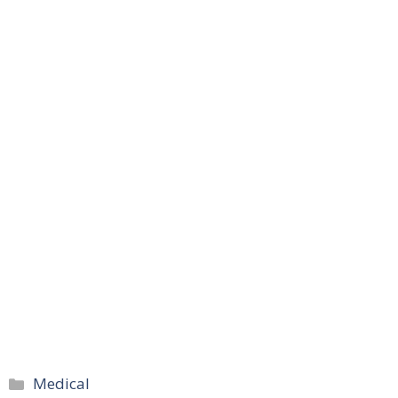
카
Medical