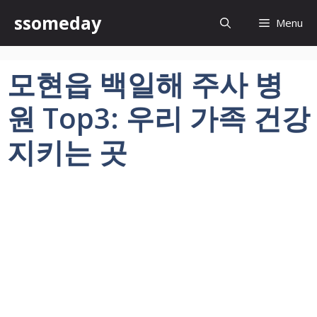
컨
ssomeday
Menu
텐
츠
로
모현읍 백일해 주사 병
건
너
원 Top3: 우리 가족 건강
뛰
기
지키는 곳