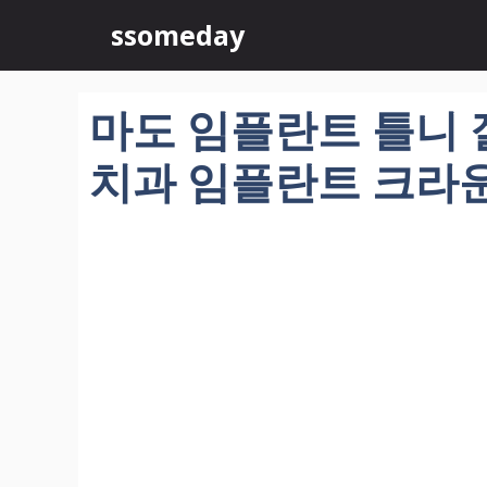
컨
ssomeday
텐
츠
로
마도 임플란트 틀니 잘
건
너
치과 임플란트 크라운 
뛰
기