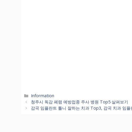
카
Information
테
청주시 독감 폐렴 예방접종 주사 병원 Top5 살펴보기
고
감곡 임플란트 틀니 잘하는 치과 Top3, 감곡 치과 임
리