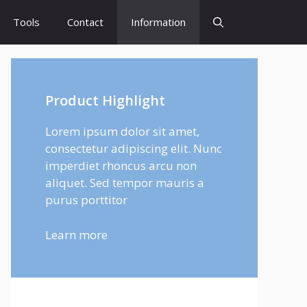
Tools
Contact
Information
Product Highlight
Lorem ipsum dolor sit amet,
consectetur adipiscing elit. Nunc
imperdiet rhoncus arcu non
aliquet. Sed tempor mauris a
purus porttitor
Learn more