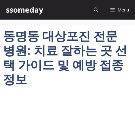
컨
ssomeday
Menu
텐
츠
로
동명동 대상포진 전문
건
너
병원: 치료 잘하는 곳 선
뛰
기
택 가이드 및 예방 접종
정보