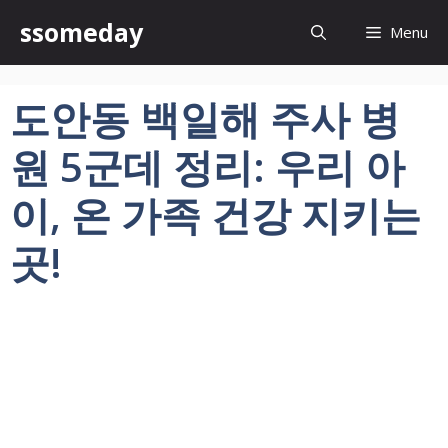
컨
ssomeday
Menu
텐
츠
로
도안동 백일해 주사 병
건
너
원 5군데 정리: 우리 아
뛰
기
이, 온 가족 건강 지키는
곳!