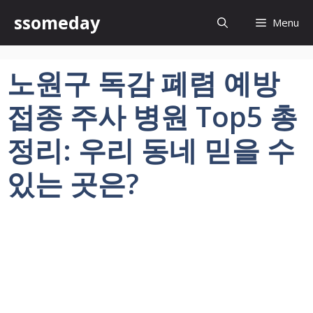
컨
ssomeday
Menu
텐
츠
로
노원구 독감 폐렴 예방
건
너
접종 주사 병원 Top5 총
뛰
기
정리: 우리 동네 믿을 수
있는 곳은?