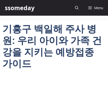
컨
ssomeday
Menu
텐
츠
로
기흥구 백일해 주사 병
건
너
원: 우리 아이와 가족 건
뛰
기
강을 지키는 예방접종
가이드