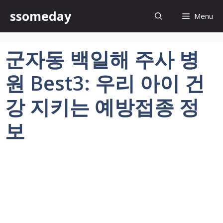
컨
ssomeday
Menu
텐
츠
로
군자동 백일해 주사 병
건
너
원 Best3: 우리 아이 건
뛰
기
강 지키는 예방접종 정
보