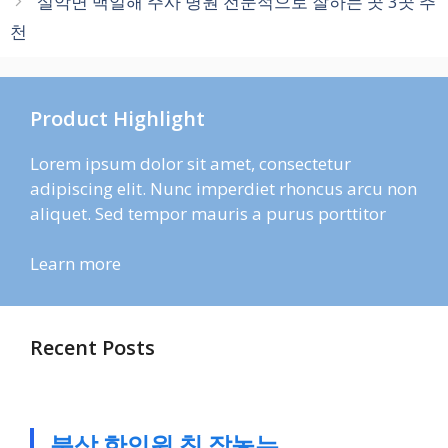
설악면 백일해 주사 병원 전문적으로 잘하는 곳 3곳 추
천
Product Highlight
Lorem ipsum dolor sit amet, consectetur
adipiscing elit. Nunc imperdiet rhoncus arcu non
aliquet. Sed tempor mauris a purus porttitor
Learn more
Recent Posts
북삼 한의원 침 잘놓는