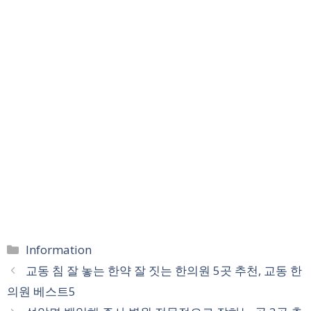
카
Information
테
교동 침 잘 놓는 한약 잘 짓는 한의원 5곳 추천, 교동 한
고
의원 베스트5
리